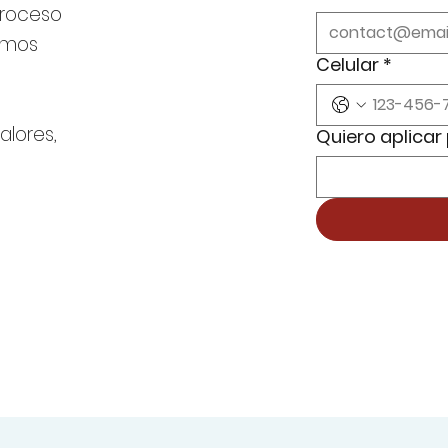
proceso
amos
Celular
*
valores,
Quiero aplicar